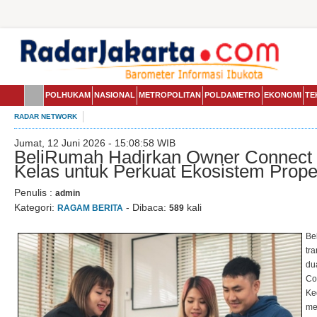
POLHUKAM
NASIONAL
METROPOLITAN
POLDAMETRO
EKONOMI
TE
RADAR NETWORK
Jumat, 12 Juni 2026 - 15:08:58 WIB
BeliRumah Hadirkan Owner Connect 
Kelas untuk Perkuat Ekosistem Propert
Penulis :
admin
Kategori:
- Dibaca:
kali
RAGAM BERITA
589
Be
tra
du
Co
Ked
me