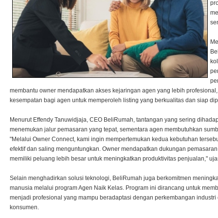
pr
me
sem
Me
Be
ko
pe
pe
membantu owner mendapatkan akses kejaringan agen yang lebih profesional
kesempatan bagi agen untuk memperoleh listing yang berkualitas dan siap di
Menurut Effendy Tanuwidjaja, CEO BeliRumah, tantangan yang sering dihadapi
menemukan jalur pemasaran yang tepat, sementara agen membutuhkan sumber l
"Melalui Owner Connect, kami ingin mempertemukan kedua kebutuhan tersebut
efektif dan saling menguntungkan. Owner mendapatkan dukungan pemasaran 
memiliki peluang lebih besar untuk meningkatkan produktivitas penjualan," uja
Selain menghadirkan solusi teknologi, BeliRumah juga berkomitmen meningka
manusia melalui program Agen Naik Kelas. Program ini dirancang untuk mem
menjadi profesional yang mampu beradaptasi dengan perkembangan industri 
konsumen.