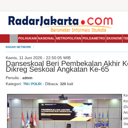
POLHUKAM
NASIONAL
METROPOLITAN
POLDAMETRO
EKONOMI
TE
RADAR NETWORK
Kamis, 11 Juni 2026 - 22:50:05 WIB
Danseskoal Beri Pembekalan Akhir K
Dikreg Seskoal Angkatan Ke-65
Penulis :
admin
Kategori:
- Dibaca:
kali
TNI / POLRI
320
Ko
Ko
(D
Ar
pe
Si