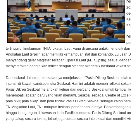
Di
20
ge
Ke
Ka
Di
pe
tertinggi di lingkungan TNI Angkatan Laut, yang dirancang untuk mendidik 
Angkatan Laut terpilih agar memiliki kemampuan staf dan komando. Lulusan D
menyandang gelar Magister Terapan Operasi Laut (M.Tr.Opsla). sesuai denga
menyetarakan pendidikan militer dengan standar akademik nasional vokasi set
Danseskoal dalam pembekalannya menjelaskan “Pasis Dikreg Seskoal telah 
intensif di kawah candradimuka Seskoal. Hari ini adalah momen refleksi sekal
Pasis Dikreg Seskoal melangkah keluar dari gerbang Seskoal untuk kembali 
menempati jabatan baru yang telah menanti. Seskoal sebagai Centre of Exce
pola pikir, pola sikap, dan pola tindak Pasis Dikreg Seskoal sebagai calon pemim
TNI Angkatan Laut, TNI, maupun instansi pertahanan lainnya. Perkembangan tek
hingga ketegangan di kawasan Indo-Pasifik menuntut Pasis Dikreg Seskoal un
yang cakap secara teknis, tetapi juga cerdas secara intelektual dan memiliki vi