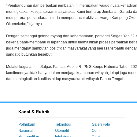
“Pembangunan dan perbaikan jembatan ini merupakan wujud nyata kehadira
meningkatkan kesejahteraan masyarakat. Kami berharap Jembatan Garuda d
mempererat persaudaraan serta memperlancar aktivitas warga Kampung Ok
Okumekebo,” ujarnya.
Dengan semangat gotong royong dan kebersamaan, personel Satgas Yonif 2 M
bekerja bahu-membahu di lapangan untuk memastikan proses perbaikan berjala
juga mendapat sambutan positif dari masyarakat yang merasa terbantu denga
sangat dibutuhkan tersebut.
Melalui kegiatan ini, Satgas Pamtas Mobile RI-PNG Koops Habema Tahun 20
komitmennya tidak hanya dalam menjaga keamanan wilayah, tetapi juga m
dan meningkatkan kualitas hidup masyarakat di wilayah Papua Tengah.
Kanal & Rubrik
Polhukam
Teknologi
Galeri Foto
Nasional
Otomotif
Opini
Metropolitan
Infotainment
Tajuk