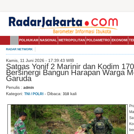
POLHUKAM
NASIONAL
METROPOLITAN
POLDAMETRO
EKONOMI
TE
RADAR NETWORK
Kamis, 11 Juni 2026 - 17:39:43 WIB
Satgas Yonif 2 Marinir dan Kodim 170
Bersinergi Bangun Harapan Warga M
Garuda
Penulis :
admin
Kategori:
- Dibaca:
kali
TNI / POLRI
310
Pra
Ma
Sa
Ko
be