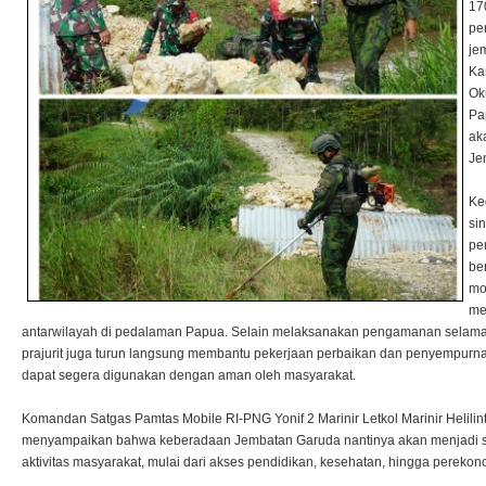
17
pe
je
Ka
Ok
Pa
ak
Je
Ke
si
pe
be
mo
me
antarwilayah di pedalaman Papua. Selain melaksanakan pengamanan selam
prajurit juga turun langsung membantu pekerjaan perbaikan dan penyempurna
dapat segera digunakan dengan aman oleh masyarakat.
Komandan Satgas Pamtas Mobile RI-PNG Yonif 2 Marinir Letkol Marinir Helilint
menyampaikan bahwa keberadaan Jembatan Garuda nantinya akan menjadi s
aktivitas masyarakat, mulai dari akses pendidikan, kesehatan, hingga perek