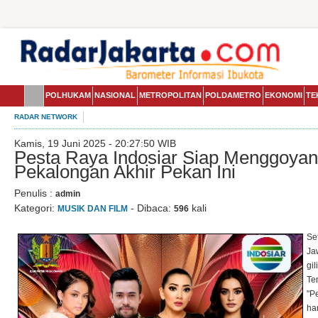
POLHUKAM
NASIONAL
METROPOLITAN
POLDAMETRO
EKONOMI
TE
RADAR NETWORK
Kamis, 19 Juni 2025 - 20:27:50 WIB
Pesta Raya Indosiar Siap Menggoyan
Pekalongan Akhir Pekan Ini
Penulis :
admin
Kategori:
- Dibaca:
kali
MUSIK DAN FILM
596
Se
Ja
gi
Te
"P
har