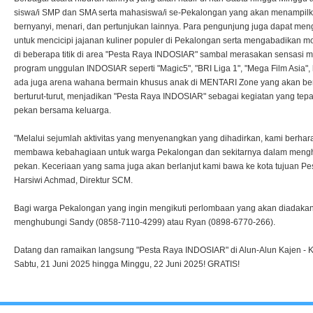
siswa/i SMP dan SMA serta mahasiswa/i se-Pekalongan yang akan menampilk
bernyanyi, menari, dan pertunjukan lainnya. Para pengunjung juga dapat meng
untuk mencicipi jajanan kuliner populer di Pekalongan serta mengabadikan 
di beberapa titik di area "Pesta Raya INDOSIAR" sambal merasakan sensasi m
program unggulan INDOSIAR seperti "Magic5", "BRI Liga 1", "Mega Film Asia", 
ada juga arena wahana bermain khusus anak di MENTARI Zone yang akan be
berturut-turut, menjadikan "Pesta Raya INDOSIAR" sebagai kegiatan yang tep
pekan bersama keluarga.
"Melalui sejumlah aktivitas yang menyenangkan yang dihadirkan, kami berhar
membawa kebahagiaan untuk warga Pekalongan dan sekitarnya dalam menghab
pekan. Keceriaan yang sama juga akan berlanjut kami bawa ke kota tujuan Pest
Harsiwi Achmad, Direktur SCM.
Bagi warga Pekalongan yang ingin mengikuti perlombaan yang akan diadakan
menghubungi Sandy (0858-7110-4299) atau Ryan (0898-6770-266).
Datang dan ramaikan langsung "Pesta Raya INDOSIAR" di Alun-Alun Kajen -
Sabtu, 21 Juni 2025 hingga Minggu, 22 Juni 2025! GRATIS!