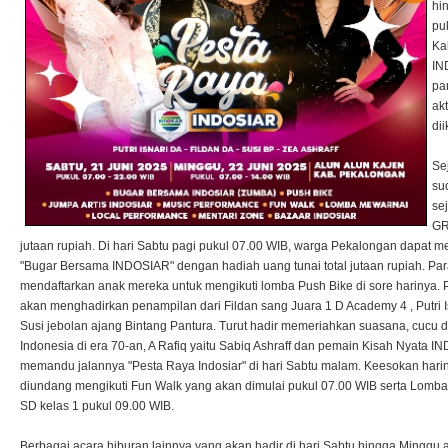
hi
pu
Ka
IN
pa
akt
di
Se
su
se
GR
jutaan rupiah. Di hari Sabtu pagi pukul 07.00 WIB, warga Pekalongan dapat 
"Bugar Bersama INDOSIAR" dengan hadiah uang tunai total jutaan rupiah. Par
mendaftarkan anak mereka untuk mengikuti lomba Push Bike di sore harinya
akan menghadirkan penampilan dari Fildan sang Juara 1 D Academy 4 , Putri I
Susi jebolan ajang Bintang Pantura. Turut hadir memeriahkan suasana, cucu d
Indonesia di era 70-an, A Rafiq yaitu Sabiq Ashraff dan pemain Kisah Nyata I
memandu jalannya "Pesta Raya Indosiar" di hari Sabtu malam. Keesokan hari
diundang mengikuti Fun Walk yang akan dimulai pukul 07.00 WIB serta Lomb
SD kelas 1 pukul 09.00 WIB.
Berbagai acara hiburan lainnya yang akan hadir di hari Sabtu hingga Minggu 