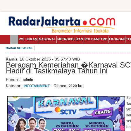
POLHUKAM
NASIONAL
METROPOLITAN
POLDAMETRO
EKONOMI
TE
RADAR NETWORK
Kamis, 16 Oktober 2025 - 05:57:49 WIB
Beragam Kemeriahan �Karnaval S
Hadir di Tasikmalaya Tahun Ini
Penulis :
admin
Kategori:
- Dibaca:
kali
INFOTAINMENT
2120
Se
Ta
ta
ke
sel
be