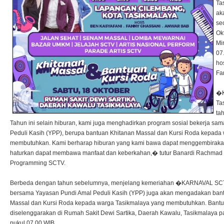
Ta
ak
se
Ok
Mi
07
ho
Fa
�K
Ta
ta
Tahun ini selain hiburan, kami juga menghadirkan program sosial bekerja s
Peduli Kasih (YPP), berupa bantuan Khitanan Massal dan Kursi Roda kepada
membutuhkan. Kami berharap hiburan yang kami bawa dapat menggembiraka
haturkan dapat membawa manfaat dan keberkahan,� tutur Banardi Rachmad s
Programming SCTV.
Berbeda dengan tahun sebelumnya, menjelang kemeriahan �KARNAVAL SCT
bersama Yayasan Pundi Amal Peduli Kasih (YPP) juga akan mengadakan bant
Massal dan Kursi Roda kepada warga Tasikmalaya yang membutuhkan. Bantua
diselenggarakan di Rumah Sakit Dewi Sartika, Daerah Kawalu, Tasikmalaya p
pukul 07.00 WIB.