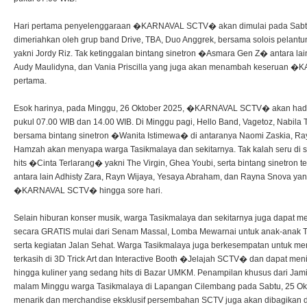
Hari pertama penyelenggaraan �KARNAVAL SCTV� akan dimulai pada Sabtu
dimeriahkan oleh grup band Drive, TBA, Duo Anggrek, bersama solois pelan
yakni Jordy Riz. Tak ketinggalan bintang sinetron �Asmara Gen Z� antara lai
Audy Maulidyna, dan Vania Priscilla yang juga akan menambah keseruan 
pertama.
Esok harinya, pada Minggu, 26 Oktober 2025, �KARNAVAL SCTV� akan hadir
pukul 07.00 WIB dan 14.00 WIB. Di Minggu pagi, Hello Band, Vagetoz, Nabila Ta
bersama bintang sinetron �Wanita Istimewa� di antaranya Naomi Zaskia, Ray
Hamzah akan menyapa warga Tasikmalaya dan sekitarnya. Tak kalah seru di si
hits �Cinta Terlarang� yakni The Virgin, Ghea Youbi, serta bintang sinetron
antara lain Adhisty Zara, Rayn Wijaya, Yesaya Abraham, dan Rayna Snova 
�KARNAVAL SCTV� hingga sore hari.
Selain hiburan konser musik, warga Tasikmalaya dan sekitarnya juga dapat meng
secara GRATIS mulai dari Senam Massal, Lomba Mewarnai untuk anak-anak T
serta kegiatan Jalan Sehat. Warga Tasikmalaya juga berkesempatan untuk m
terkasih di 3D Trick Art dan Interactive Booth �Jelajah SCTV� dan dapat meni
hingga kuliner yang sedang hits di Bazar UMKM. Penampilan khusus dari Jam
malam Minggu warga Tasikmalaya di Lapangan Cilembang pada Sabtu, 25 Ok
menarik dan merchandise eksklusif persembahan SCTV juga akan dibagikan dal