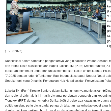
TN
ke
(L
S.
me
Pe
(P
64
ge
Cip
(13/10/2025).
Danseskoal dalam sambutan pengantarnya yang dibacakan Wadan Seskoal
dan terima kasih atas kesediaan Bapak Laksda TNI (Purn) Kresno Buntoro, S.H.
berkenan memenuhi undangan untuk memberikan kuliah umum kepada Pasis 
TA 2025 dengan judul �Tantangan Bagi Indonesia sebagai Negara Netral dala
Geoekonomi yang Dinamis: Penegakan Hak Netralitas dan Penyelesaian Pelan
Laksda TNI (Purn) Kresno Buntoro dalam kuliah umumnya menjelaskan �Dina
dan regional akhir-akhir ini masih diwarnai perebutan pengaruh dan kepentin
Tiongkok (RRT) dengan Amerika Serikat (AS) di beberapa kawasan, terutama
politik tersebut, perlu diwaspadai pengaruh tekanannya terhadap geostrategi I
diantisipasi kemungkinan buruknya akan dapat membahayakan kepentingan 