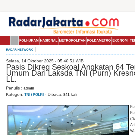
POLHUKAM
NASIONAL
METROPOLITAN
POLDAMETRO
EKONOMI
TE
RADAR NETWORK
Selasa, 14 Oktober 2025 - 05:40:51 WIB
Pasis Dikreg Seskoal Angkatan 64 Te
Umum Dari Laksda TNI (Purn) Kresno
LL.
Penulis :
admin
Kategori:
- Dibaca:
kali
TNI / POLRI
841
Ko
Ko
(D
Ar
Wa