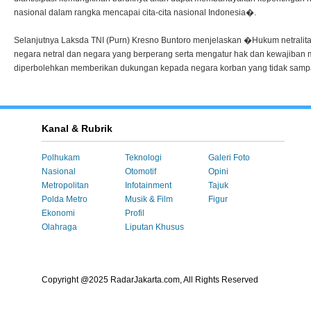
nasional dalam rangka mencapai cita-cita nasional Indonesia�.
Selanjutnya Laksda TNI (Purn) Kresno Buntoro menjelaskan �Hukum netrali
negara netral dan negara yang berperang serta mengatur hak dan kewajiban 
diperbolehkan memberikan dukungan kepada negara korban yang tidak sam
Kanal & Rubrik
Polhukam
Teknologi
Galeri Foto
Nasional
Otomotif
Opini
Metropolitan
Infotainment
Tajuk
Polda Metro
Musik & Film
Figur
Ekonomi
Profil
Olahraga
Liputan Khusus
Copyright @2025 RadarJakarta.com, All Rights Reserved