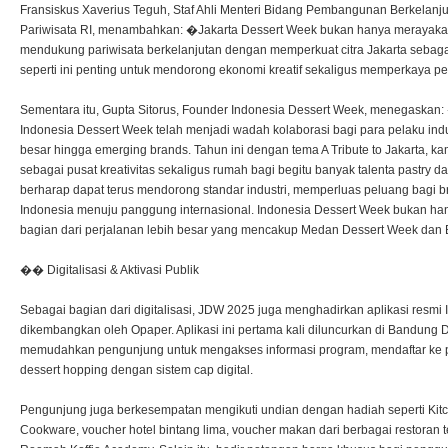
Fransiskus Xaverius Teguh, Staf Ahli Menteri Bidang Pembangunan Berkelanj
Pariwisata RI, menambahkan: �Jakarta Dessert Week bukan hanya merayakan kr
mendukung pariwisata berkelanjutan dengan memperkuat citra Jakarta sebagai d
seperti ini penting untuk mendorong ekonomi kreatif sekaligus memperkaya 
Sementara itu, Gupta Sitorus, Founder Indonesia Dessert Week, menegaskan: 
Indonesia Dessert Week telah menjadi wadah kolaborasi bagi para pelaku indust
besar hingga emerging brands. Tahun ini dengan tema A Tribute to Jakarta, ka
sebagai pusat kreativitas sekaligus rumah bagi begitu banyak talenta pastry d
berharap dapat terus mendorong standar industri, memperluas peluang bagi 
Indonesia menuju panggung internasional. Indonesia Dessert Week bukan hanya
bagian dari perjalanan lebih besar yang mencakup Medan Dessert Week da
�� Digitalisasi & Aktivasi Publik
Sebagai bagian dari digitalisasi, JDW 2025 juga menghadirkan aplikasi resm
dikembangkan oleh Opaper. Aplikasi ini pertama kali diluncurkan di Bandung 
memudahkan pengunjung untuk mengakses informasi program, mendaftar ke po
dessert hopping dengan sistem cap digital.
Pengunjung juga berkesempatan mengikuti undian dengan hadiah seperti Kitc
Cookware, voucher hotel bintang lima, voucher makan dari berbagai restoran t