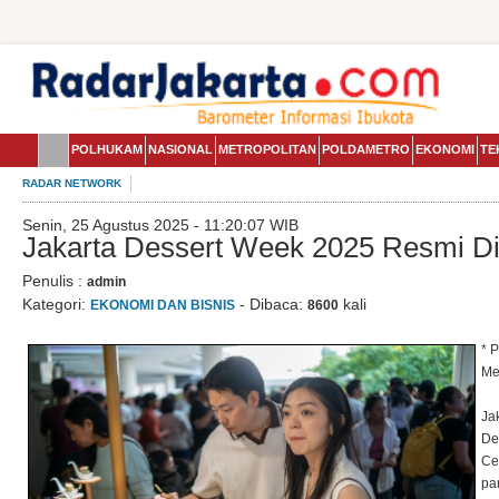
POLHUKAM
NASIONAL
METROPOLITAN
POLDAMETRO
EKONOMI
TE
RADAR NETWORK
Senin, 25 Agustus 2025 - 11:20:07 WIB
Jakarta Dessert Week 2025 Resmi D
Penulis :
admin
Kategori:
- Dibaca:
kali
EKONOMI DAN BISNIS
8600
* 
Me
Ja
De
Ce
pa