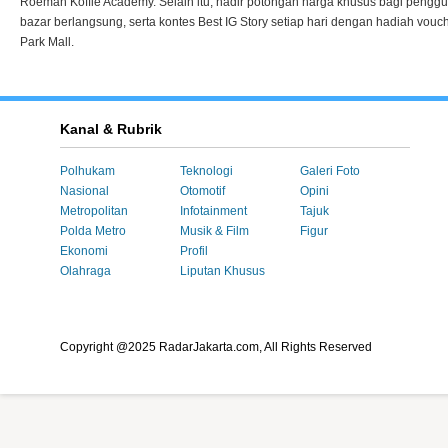
Roemah Koffie Academy. Selain itu, hadir potongan harga khusus bagi pengg
bazar berlangsung, serta kontes Best IG Story setiap hari dengan hadiah vouc
Park Mall.
Kanal & Rubrik
Polhukam
Teknologi
Galeri Foto
Nasional
Otomotif
Opini
Metropolitan
Infotainment
Tajuk
Polda Metro
Musik & Film
Figur
Ekonomi
Profil
Olahraga
Liputan Khusus
Copyright @2025 RadarJakarta.com, All Rights Reserved