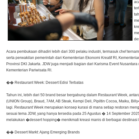
ac
te
ta
me
kr
me
de
Acara pembukaan dihadiri lebih dari 300 pelaku industri, termasuk chef ternama
serta perwakilan pemerintah dari Kementerian Ekonomi Kreatif RI, Kementeria
Provinsi DKI Jakarta. JDW juga menjadi bagian dari Karisma Event Nusantara (K
Kementerian Pariwisata RI.
�� Restaurant Week: Dessert Edisi Terbatas
Tahun ini, lebih dari 50 brand besar bergabung dalam Restaurant Week, antar
(UNION Group), Braud, 7AM, AB Steak, Kempi Deli, Pipiltin Cocoa, Maiku, Bill
lagi. Restaurant Week merupakan konsep kurasi di mana setiap restoran mengh
sesuai tema JDW, yang hanya tersedia pada 25 Agustus � 14 September 202
melakukan �dessert hopping� menikmati kreasi manis di berbagai destinasi k
�� Dessert Markt: Ajang Emerging Brands