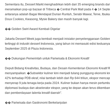
Sementara itu, Dessert Markt menghadirkan lebih dari 35 emerging brands da
meramaikan pop-up bazaar di Tribeca � Central Park Mall pada 4 � 14 Sept
antaranya adalah Bagai Mendapat Durian Runtuh, Serabi Mawar, Terve, Itsuk
Doux Cookies, Kwasong, Mysie Bakery dan masih banyak lagi.
�� Golden Swirl Award Kembali Digelar
Jakarta Dessert Week juga kembali menjadi inisiator penyelenggaraan Golde
tertinggi di industri dessert Indonesia, yang tahun ini memasuki edisi kedua
September 2025 di Plaza Indonesia.
�� Dukungan Pemerintah untuk Pariwisata & Ekonomi Kreatif
Deputi Bidang Kreativitas, Budaya, dan Desain Kementerian Ekonomi Kreatif R
menyampaikan: �Subsektor kuliner kini menjadi tulang punggung ekonomi krea
42% terhadap PDB ekraf, nilai tambah lebih dari Rp 644 triliun, ekspor mencapa
menyerap 9 juta tenaga kerja pada 2024. Kuliner bukan hanya mesin pertumbu
diplomasi budaya dan akselerator ekspor, yang ke depan akan terus dikembang
dan pemberdayaan talenta kreatif daerah".
�� Pariwisata dan Gastronomi Berkelanjutan